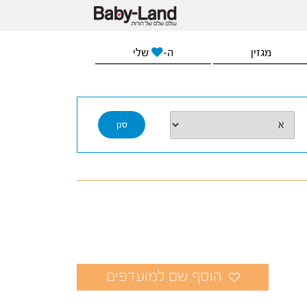
מגזין
ה-
שלי