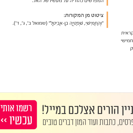
המפרשים כהודיה על מעשיו של האל.
ציטוט מן המקורות:
"וְהַחֲמִישִׁי, שְׁפַטְיָה בֶן-אֲבִיטָל" (שמואל ב', ג', ד').
ראית
חמישי
ק