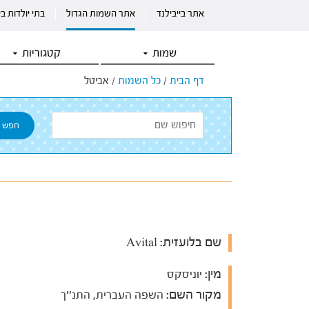
אתר בייבילנד
אתר השמות הגדול
בתי יולדות ב
שמות
קטגוריות
דף הבית
/
כל השמות
/
אביטל
שם בלועזית:
Avital
מין:
יוניסקס
מקור השם:
השפה העברית, התנ''ך