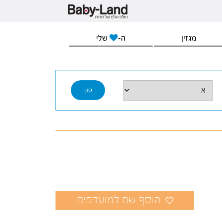
מגזין
ה-
שלי