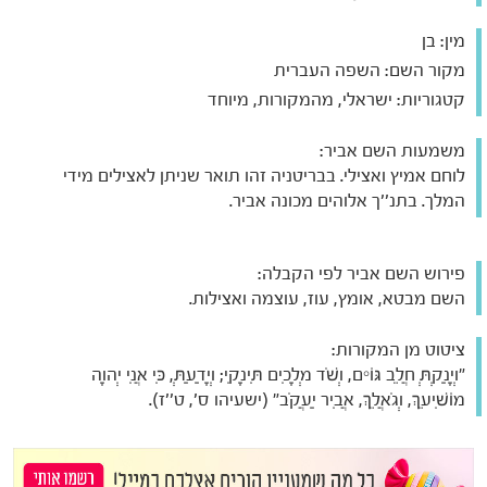
מין:
בן
מקור השם:
השפה העברית
קטגוריות:
ישראלי, מהמקורות, מיוחד
משמעות השם אביר:
לוחם אמיץ ואצילי. בבריטניה זהו תואר שניתן לאצילים מידי
המלך. בתנ''ך אלוהים מכונה אביר.
פירוש השם אביר לפי הקבלה:
השם מבטא, אומץ, עוז, עוצמה ואצילות.
ציטוט מן המקורות:
"וְיָנַקְתְּ חֲלֵב גּוֹיִם, וְשֹׁד מְלָכִים תִּינָקִי; וְיָדַעַתְּ, כִּי אֲנִי יְהוָה
מוֹשִׁיעֵךְ, וְגֹאֲלֵךְ, אֲבִיר יַעֲקֹב" (ישעיהו ס', ט''ז).