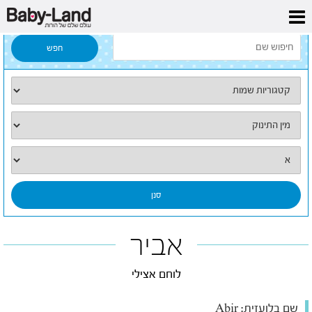
דף הבית
/
כל השמות
/
אביר
אביר
לוחם אצילי
שם בלועזית:
Abir