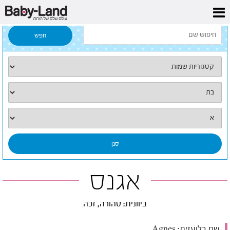
דף הבית
/
כל השמות
/
אגנס
אגנס
ביוונית: טהורה, זכה
שם בלועזית:
Agnes