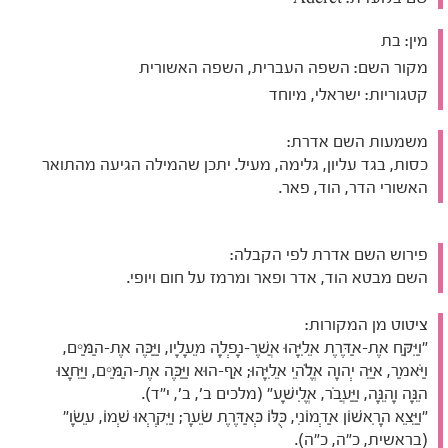
מין:
בת
מקור השם:
השפה העברית, השפה האשורית
קטגוריות:
ישראלי, מיוחד
משמעות השם אדרת:
כסות, בגד עליון, גלימה, מעיל. יתכן שהמילה הגיעה מהתואר
האשורי הדר, הוד, פאר.
פירוש השם אדרת לפי הקבלה:
השם מבטא הוד, אדר ופאר ומרמז על חום ויופי.
ציטוט מן המקורות:
"וַיִּקַּח אֶת-אַדֶּרֶת אֵלִיָּהוּ אֲשֶׁר-נָפְלָה מֵעָלָיו, וַיַּכֶּה אֶת-הַמַּיִם,
וַיֹּאמַר, אַיֵּה יְהוָה אֱלֹהֵי אֵלִיָּהוּ; אַף-הוּא וַיַּכֶּה אֶת-הַמַּיִם, וַיֵּחָצוּ
הֵנָּה וָהֵנָּה, וַיַּעֲבֹר, אֱלִישָׁע" (מלכים ב', ב', י"ד).
"וַיֵּצֵא הָרִאשׁוֹן אַדְמוֹנִי, כֻּלּוֹ כְּאַדֶּרֶת שֵׂעָר; וַיִּקְרְאוּ שְׁמוֹ, עֵשָׂו"
(בראשית, כ"ה, כ"ה).