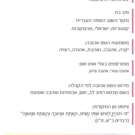
מין:
בת
מקור השם:
השפה העברית
קטגוריות:
ישראלי, מהמקורות
משמעות השם אהובה:
יקרה, אהובה, נאהבת, אהודה, רצויה
מפורסמים בעלי אותו שם:
אהובה עוזרי, אהובה צדוק
פירוש השם אהובה לפי הקבלה:
השם מבטא רוחב לב, חום, אכפתיות ואהבה שופעת
ציטוט מן המקורות:
"כִּי-תִהְיֶיןָ לְאִישׁ שְׁתֵּי נָשִׁים, הָאַחַת אֲהוּבָה וְהָאַחַת שְׂנוּאָה"
(דברים כ''א, ט''ו).