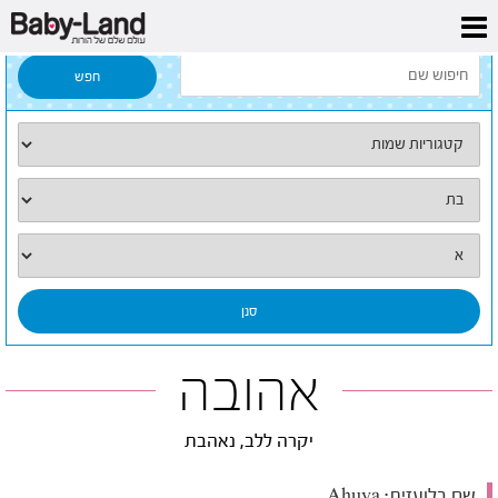
דף הבית
/
כל השמות
/
אהובה
אהובה
יקרה ללב, נאהבת
שם בלועזית:
Ahuva