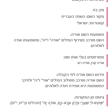
מין:
בת
מקור השם:
השפה העברית
קטגוריות:
ישראלי
משמעות השם אודיה:
השם מורכב מצירוף המילים "אודה" ו"יה", ומשמעותו אודה
לאלוהים.
מפורסמים בעלי אותו שם:
אודיה קורן, אודיה רש
פירוש השם אודיה לפי הקבלה:
השם אודיה מורכב משילוב המילים "אוד" ו"יה" ולפיכך
המשמעות היא אמירת תודה לאלוהים.
ציטוט מן המקורות:
"פִּתְחוּ-לִי שַׁעֲרֵי-צֶדֶק אָבֹא-בָם, אוֹדֶה יָהּ" (תהילים קי''ח, י''ט).