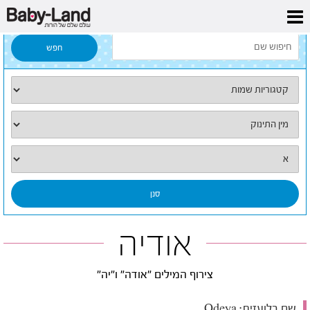
דף הבית
/
כל השמות
/
אודיה
אודיה
צירוף המילים "אודה" ו"יה"
שם בלועזית:
Odeya