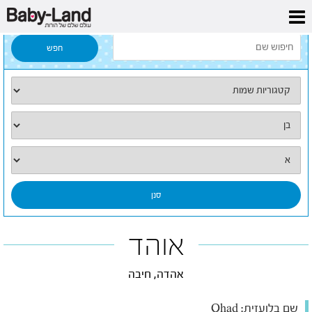
דף הבית
/
כל השמות
/
אוהד
אוהד
אהדה, חיבה
שם בלועזית:
Ohad