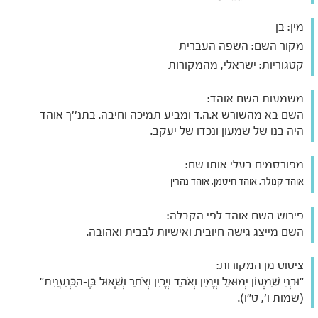
מין:
בן
מקור השם:
השפה העברית
קטגוריות:
ישראלי, מהמקורות
משמעות השם אוהד:
השם בא מהשורש א.ה.ד ומביע תמיכה וחיבה. בתנ''ך אוהד
היה בנו של שמעון ונכדו של יעקב.
מפורסמים בעלי אותו שם:
אוהד קנולר, אוהד חיטמן, אוהד נהרין
פירוש השם אוהד לפי הקבלה:
השם מייצג גישה חיובית ואישיות לבבית ואהובה.
ציטוט מן המקורות:
"וּבְנֵי שִׁמְעוֹן יְמוּאֵל וְיָמִין וְאֹהַד וְיָכִין וְצֹחַר וְשָׁאוּל בֶּן-הַכְּנַעֲנִית"
(שמות ו', ט"ו).