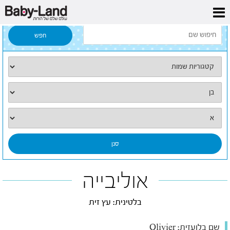
דף הבית
/
כל השמות
/
אוליבייה
אוליבייה
בלטינית: עץ זית
שם בלועזית:
Olivier