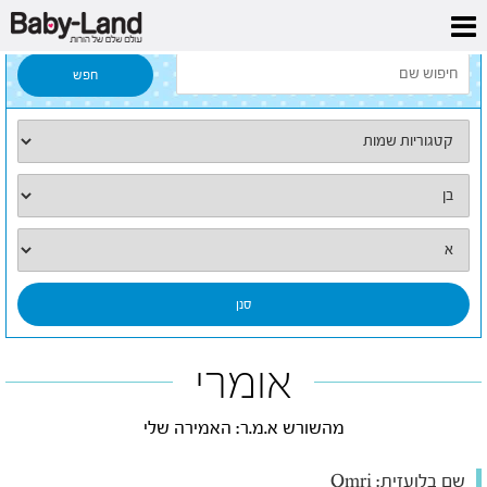
דף הבית
/
כל השמות
/
אומרי
אומרי
מהשורש א.מ.ר: האמירה שלי
שם בלועזית:
Omri