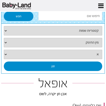
דף הבית
/
כל השמות
/
אופאל
אופאל
אבן חן יקרה, לשם
שם בלועזית:
Opal