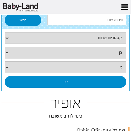
דף הבית
/
כל השמות
/
אופיר
אופיר
כינוי לזהב משובח
שם בלועזית:
Ophir, Ofir