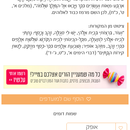
אַרְבַּע-מֵאוֹת וְעֶשְׂרִים כִּכָּר וַיָּבִאוּ אֶל-הַמֶּלֶךְ שְׁלֹמֹה", (מלכים א',
ט', כ"ח), לכן השם מרמז כבוד לאלוהים.
ציטוט מן המקורות:
"וְעוֹד, בִּרְצוֹתִי בְּבֵית אֱלֹהַי, יֶשׁ-לִי סְגֻלָּה, זָהָב וָכָסֶף: נָתַתִּי
לְבֵית-אֱלֹהַי לְמַעְלָה, מִכָּל-הֲכִינוֹתִי לְבֵית הַקֹּדֶשׁ. שְׁלֹשֶׁת אֲלָפִים
כִּכְּרֵי זָהָב, מִזְּהַב אוֹפִיר; וְשִׁבְעַת אֲלָפִים כִּכַּר-כֶּסֶף מְזֻקָּק, לָטוּחַ
קִירוֹת הַבָּתִּים" (דברי הימים א', כ"ט, ג'-ד').
שמות דומים
אופק