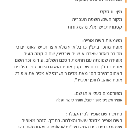
מין:
יוניסקס
מקור השם:
השפה העברית
קטגוריות:
ישראלי, מהמקורות
משמעות השם אופיר:
אופיר מוזכר בתנ"ך כחבל ארץ מלא אוצרות. יש האומרים כי
מדובר באזור שארם-א-שייח שבסיני, שם הוקמה העיר
אופירה שפונתה עם חתימת הסכם השלום. עוד מוזכר השם
אופיר בתנ"ך כבנו של יקטן. אופיר הוא גם גיבור ספר הילדים
האהוב "תירס חם" מאת מרים רות: "מי לא מכיר את אופיר?
אופיר אוהב לתופף ולשיר".
מפורסמים בעלי אותו שם:
אופיר אקוניס, אופיר לובל, אופיר טושה גפלה
פירוש השם אופיר לפי הקבלה:
השם אופיר מסמל עושר והצלחה. בתנ"ך, הזהב מאופיר
שימש לבניית בית המקדש: "וַיָּבֹאוּ אוֹפִירָה וַיִּקְחוּ מִשָּׁם זָהָב