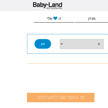
מגזין
ה-
שלי