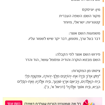
מין:
יוניסקס
מקור השם:
השפה העברית
קטגוריות:
ישראלי, מיוחד
משמעות השם אוצר:
דבר בעל ערך, מטמון, דבר יקר שיש לשמור עליו.
פירוש השם אוצר לפי הקבלה:
השם מבטא הוקרה והודיה ומסמל עושר, הוד והדר
ציטוט מן המקורות:
"וַיִּתֵּן אֲדֹנָי בְּיָדוֹ אֶת-יְהוֹיָקִים מֶלֶךְ-יְהוּדָה, וּמִקְצָת כְּלֵי
בֵית-הָאֱלֹהִים, וַיְבִיאֵם אֶרֶץ-שִׁנְעָר, בֵּית אֱלֹהָיו; וְאֶת-הַכֵּלִים
הֵבִיא, בֵּית אוֹצַר אֱלֹהָיו" (דניאל א', ב').