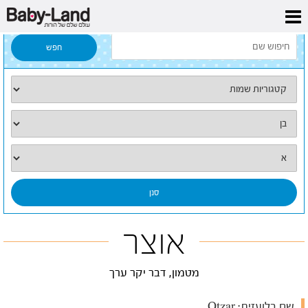
דף הבית
/
כל השמות
/
אוצר
אוצר
מטמון, דבר יקר ערך
שם בלועזית:
Otzar