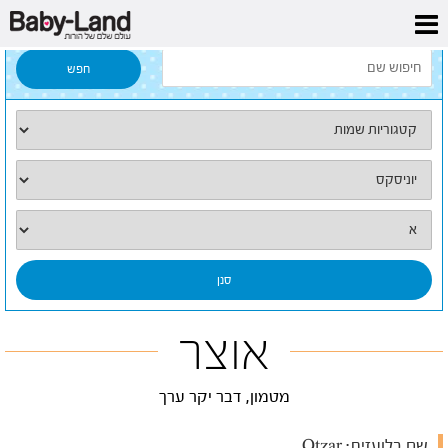
דף הבית
/
כל השמות
/
אוצר
אוצר
מטמון, דבר יקר ערך
שם בלועזית:
Otzar