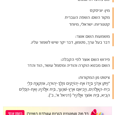
מין:
יוניסקס
מקור השם:
השפה העברית
קטגוריות:
ישראלי, מיוחד
משמעות השם אוצר:
דבר בעל ערך, מטמון, דבר יקר שיש לשמור עליו.
פירוש השם אוצר לפי הקבלה:
השם מבטא הוקרה והודיה ומסמל עושר, הוד והדר
ציטוט מן המקורות:
"וַיִּתֵּן אֲדֹנָי בְּיָדוֹ אֶת-יְהוֹיָקִים מֶלֶךְ-יְהוּדָה, וּמִקְצָת כְּלֵי
בֵית-הָאֱלֹהִים, וַיְבִיאֵם אֶרֶץ-שִׁנְעָר, בֵּית אֱלֹהָיו; וְאֶת-הַכֵּלִים
הֵבִיא, בֵּית אוֹצַר אֱלֹהָיו" (דניאל א', ב').