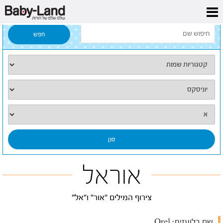
דף הבית
/
כל השמות
/
אוראל
אוראל
צירוף המילים "אור" ו"אל"
שם בלועזית:
Orel