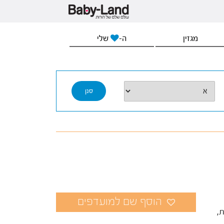
מגזין
ה-
שלי
,