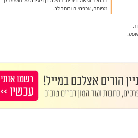
התחלה וגישה חיובית. המילה דן מעידה על חוש צדק
מפותח, אכפתיות ורוחב לב.
ות
ופט,