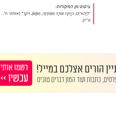
ציטוט מן המקורות:
"לַיְּהוּדִים, הָיְתָה אוֹרָה וְשִׂמְחָה, וְשָׂשֹׂן, וִיקָר" (אסתר ח',
ט''ז).