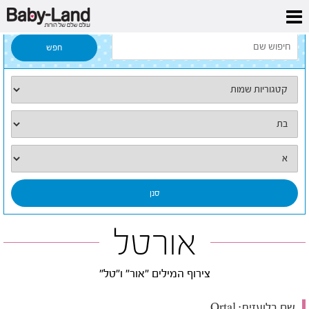
דף הבית
/
כל השמות
/
אורטל
אורטל
צירוף המילים "אור" ו"טל"
שם בלועזית:
Ortal