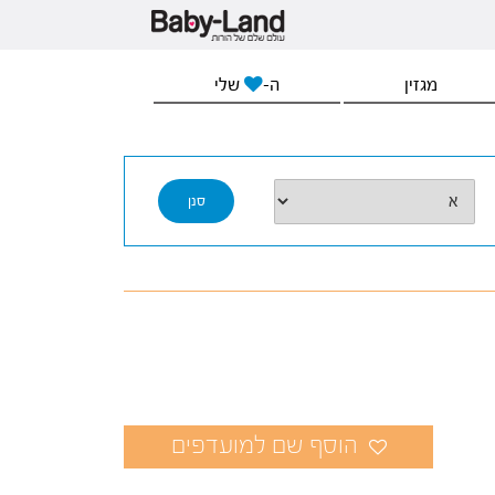
מגזין
ה-
שלי