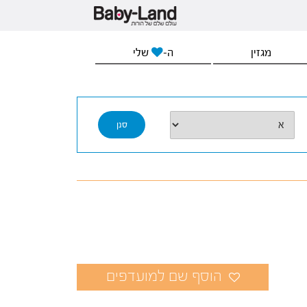
מגזין
ה-
שלי