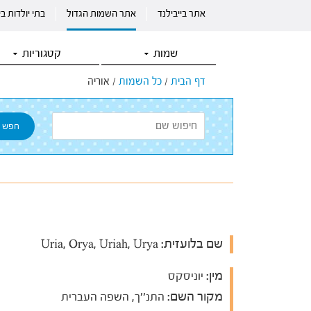
אתר בייבילנד
אתר השמות הגדול
בתי יולדות ב
שמות
קטגוריות
דף הבית
/
כל השמות
/
אוריה
שם בלועזית:
Uria, Orya, Uriah, Urya
מין:
יוניסקס
מקור השם:
התנ''ך, השפה העברית