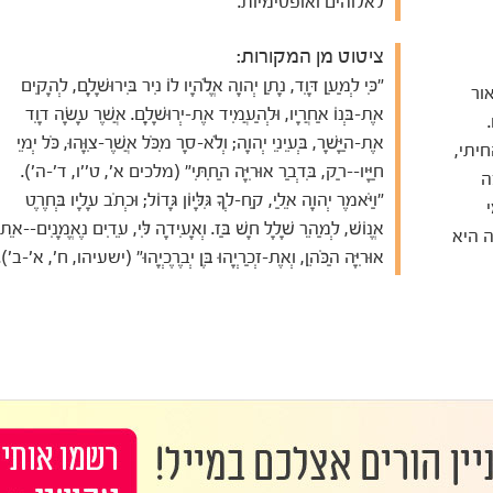
לאלוהים ואופטימיות.
ציטוט מן המקורות:
"כִּי לְמַעַן דָּוִד, נָתַן יְהוָה אֱלֹהָיו לוֹ נִיר בִּירוּשָׁלִָם, לְהָקִים
ור
אֶת-בְּנוֹ אַחֲרָיו, וּלְהַעֲמִיד אֶת-יְרוּשָׁלִָם. אֲשֶׁר עָשָׂה דָוִד
.
אֶת-הַיָּשָׁר, בְּעֵינֵי יְהוָה; וְלֹא-סָר מִכֹּל אֲשֶׁר-צִוָּהוּ, כֹּל יְמֵי
עמים: 1. אורה החיתי,
חַיָּיו--רַק, בִּדְבַר אוּרִיָּה הַחִתִּי" (מלכים א', ט''ו, ד'-ה').
ה
"וַיֹּאמֶר יְהוָה אֵלַי, קַח-לְךָ גִּלָּיוֹן גָּדוֹל; וּכְתֹב עָלָיו בְּחֶרֶט
י
אֱנוֹשׁ, לְמַהֵר שָׁלָל חָשׁ בַּז. וְאָעִידָה לִּי, עֵדִים נֶאֱמָנִים--אֵת
יה היא
אוּרִיָּה הַכֹּהֵן, וְאֶת-זְכַרְיָהוּ בֶּן יְבֶרֶכְיָהוּ" (ישעיהו, ח', א'-ב').