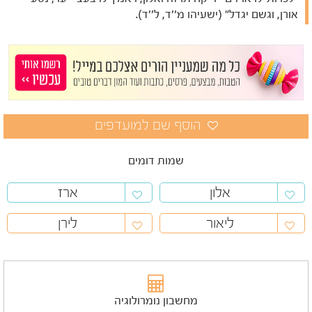
אורן, וגשם יגדל" (ישעיהו מ''ד, ל''ד).
שמות דומים
אלון
ארז
ליאור
לירן
מחשבון נומרולוגיה