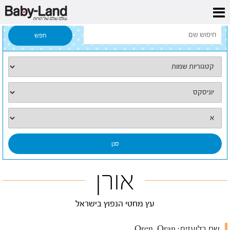
דף הבית
/
כל השמות
/
אורן
אורן
עץ מחטי הנפוץ בישראל
שם בלועזית:
Oren, Oran