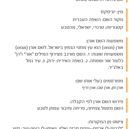
מין:
יוניסקס
מקור השם:
השפה העברית
קטגוריות:
טרנדי, ישראלי, מהטבע
משמעות השם אורן:
אורן (oren) הוא עץ מחטי הנפוץ בישראל. לשם אורן (oran)
משמעויות שונות: 1. השם מורכב מצירוף המילים "אור" ו"רן"
כלומר אור ושמחה. 2. בשפה האירית: ירוק. 3. עיר נמל
באלג'יר.
מפורסמים בעלי אותו שם:
אורן חזן, אורן שבו, אורן זריף
פירוש השם אורן לפי הקבלה:
השם מסמל צמיחה, פריחה וחיבור עמוק לטבע
ציטוט מן המקורות:
"לכרות-לו ארזים--וייקח תרזה ואלון, ויאמץ-לו בעצי-יער; נטע