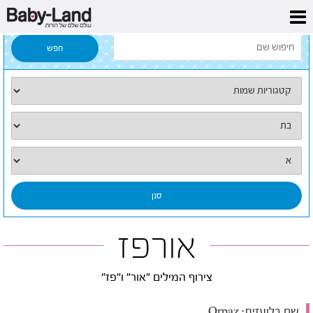
דף הבית
/
כל השמות
/
אורפז
אורפז
צירוף המילים "אור" ו"פז"
שם בלועזית:
Orpaz