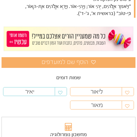
"וַיֹּאמֶר אֱלֹהִים, יְהִי אוֹר; וַיְהִי-אוֹר. וַיַּרְא אֱלֹהִים אֶת-הָאוֹר,
כִּי-טוֹב" (בראשית א', ג'-ד').
שמות דומים
ליאור
יאיר
מאור
מחשבון נומרולוגיה