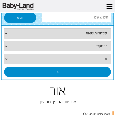
דף הבית
/
כל השמות
/
אור
אור
אור יום, ההיפך מחושך
שם בלועזית:
Or