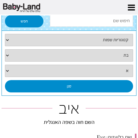
דף הבית
/
כל השמות
/
איב
איב
השם חוה בשפה האנגלית
שם בלועזית:
Eve