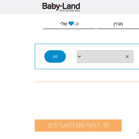
מגזין
ה-
שלי