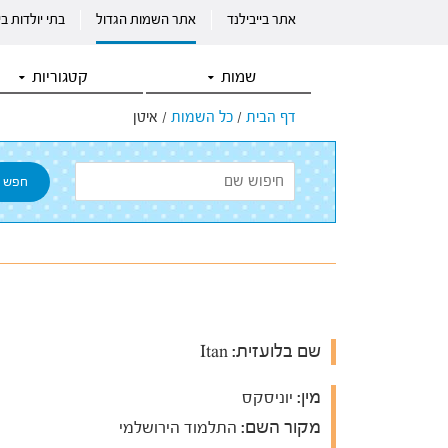
אתר בייבילנד
אתר השמות הגדול
בתי יולדות ב
שמות
קטגוריות
דף הבית
/
כל השמות
/
איטן
שם בלועזית:
Itan
מין:
יוניסקס
מקור השם:
התלמוד הירושלמי