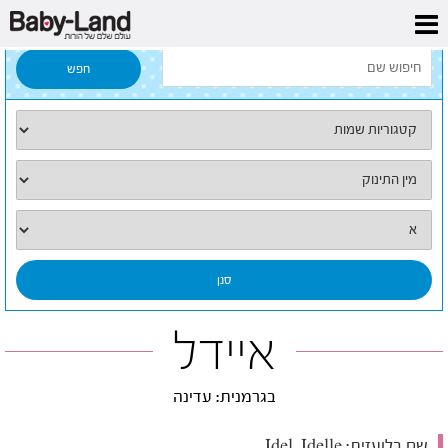
דף הבית
/
כל השמות
/
איידל
איידל
בגרמנית: עדינה
שם בלועזית:
Idel, Idelle