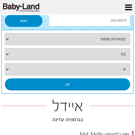
דף הבית
/
כל השמות
/
איידל
איידל
בגרמנית: עדינה
שם בלועזית:
Idel, Idelle