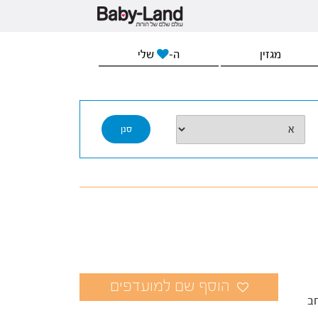
מגזין
ה-
שלי
ב