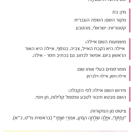
מין:
בת
מקור השם:
השפה העברית
קטגוריות:
ישראלי, מהטבע
משמעות השם איילה:
איילה היא נקבת האייל, צביה. בנוסף, איילה היא האור
הראשון ביום. אפשר לכתוב גם בכתיב חסר - אילה.
מפורסמים בעלי אותו שם:
איילה חסון, איילה זילברמן
פירוש השם איילה לפי הקבלה:
השם מבטא חיבור לטבע ומסמל קלילות, חן ויופי.
ציטוט מן המקורות:
"נַפְתָּלִי, אַיָּלָה שְׁלֻחָה הַנֹּתֵן, אִמְרֵי-שָׁפֶר" (בראשית מ''ט, כ''א).