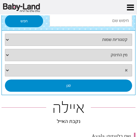
דף הבית
/
כל השמות
/
איילה
איילה
נקבת האייל
שם בלועזית:
Ayala