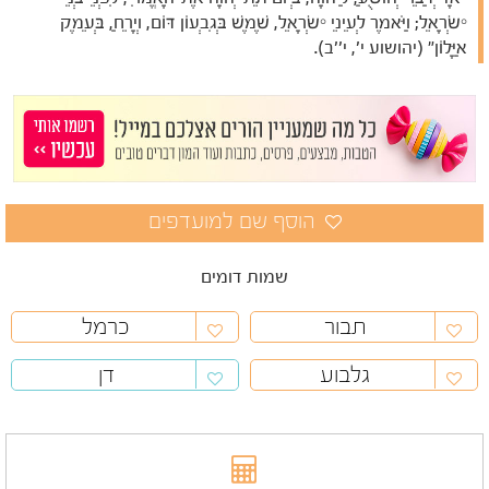
יִשְׂרָאֵל; וַיֹּאמֶר לְעֵינֵי יִשְׂרָאֵל, שֶׁמֶשׁ בְּגִבְעוֹן דּוֹם, וְיָרֵחַ, בְּעֵמֶק
אַיָּלוֹן" (יהושוע י', י''ב).
שמות דומים
תבור
כרמל
גלבוע
דן