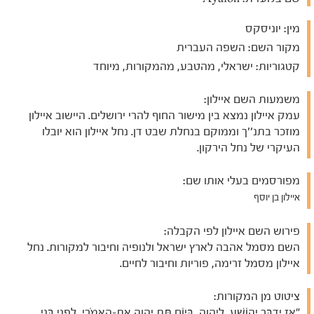
מין:
יוניסקס
מקור השם:
השפה העברית
קטגוריות:
ישראלי, מהטבע, מהמקורות, מיוחד
משמעות השם איילון:
עמק איילון נמצא בין מישור החוף להרי ירושלים. היישוב איילון
מוזכר בתנ''ך וממוקם בנחלת שבט דן. נחל איילון הוא יובלו
העיקרי של נחל הירקון.
מפורסמים בעלי אותו שם:
איילון בן יוסף
פירוש השם איילון לפי הקבלה:
השם מסמל אהבה לארץ ישראל ולנופיה וחיבור למקורות. נחל
איילון מסמל זרימה, פוריות וחיבור לחיים.
ציטוט מן המקורות:
"אָז יְדַבֵּר יְהוֹשֻׁעַ, לַיהוָה, בְּיוֹם תֵּת יְהוָה אֶת-הָאֱמֹרִי, לִפְנֵי בְּנֵי