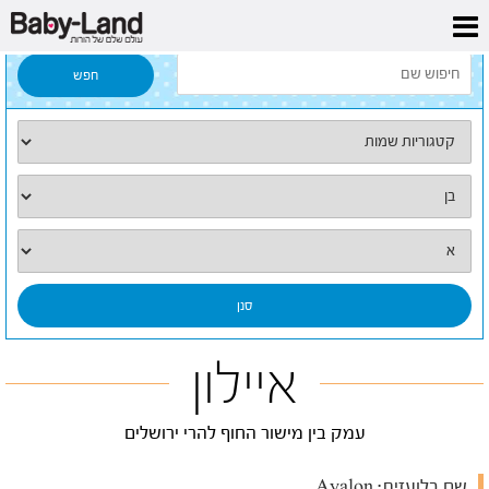
דף הבית
/
כל השמות
/
איילון
איילון
עמק בין מישור החוף להרי ירושלים
שם בלועזית:
Ayalon