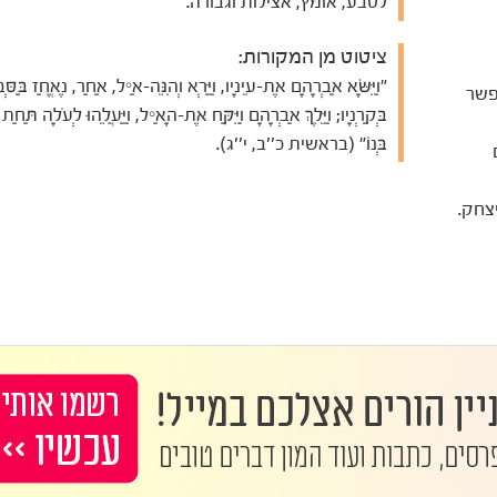
לטבע, אומץ, אצילות וגבורה.
ציטוט מן המקורות:
"וַיִּשָּׂא אַבְרָהָם אֶת-עֵינָיו, וַיַּרְא וְהִנֵּה-אַיִל, אַחַר, נֶאֱחַז בַּסְּבַ
פשר
בְּקַרְנָיו; וַיֵּלֶךְ אַבְרָהָם וַיִּקַּח אֶת-הָאַיִל, וַיַּעֲלֵהוּ לְעֹלָה תַּחַת
בְּנוֹ" (בראשית כ''ב, י''ג).
צחק.