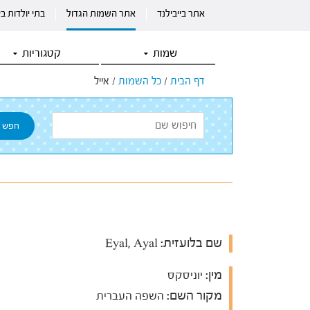
אתר בייבילנד
אתר השמות הגדול
בתי יולדות ב
שמות
קטגוריות
דף הבית
/
כל השמות
/
אייל
שם בלועזית:
Eyal, Ayal
מין:
יוניסקס
מקור השם:
השפה העברית