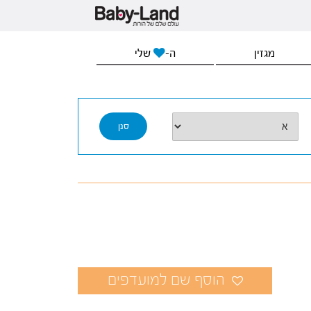
מגזין
ה-
שלי