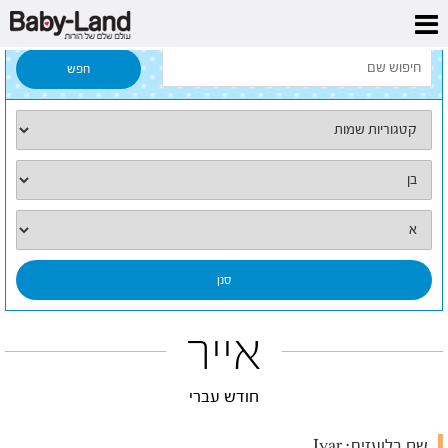
דף הבית
/
כל השמות
/
אייר
אייר
חודש עברי
שם בלועזית:
Iyar