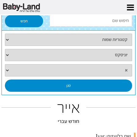
דף הבית
/
כל השמות
/
אייר
אייר
חודש עברי
שם בלועזית:
Iyar