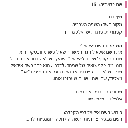
שם בלועזית:
Ilil
מין:
בת
מקור השם:
השפה העברית
קטגוריות:
טרנדי, ישראלי, מיוחד
משמעות השם אילאיל:
את השם אילאיל הגה המשורר שאול טשרניחובסקי, והוא
מככב בקובץ "שירים לאילאיל", שהקדיש לאהובתו, איתה ניהל
רומן מחוץ לנישואים של שניהם. לדבריו, הוא בחר בשם אילאיל
מכיוון שלא היה קיים עד אז. השם כולל את המילים "אל"
ו"אליל", שהן שתי ישויות שאכזבו אותו.
מפורסמים בעלי אותו שם:
אילאיל נדב, אילאיל שחר
פירוש השם אילאיל לפי הקבלה:
השם מבטא יצירתיות, תשוקה גדולה, רומנטיות ולהט.