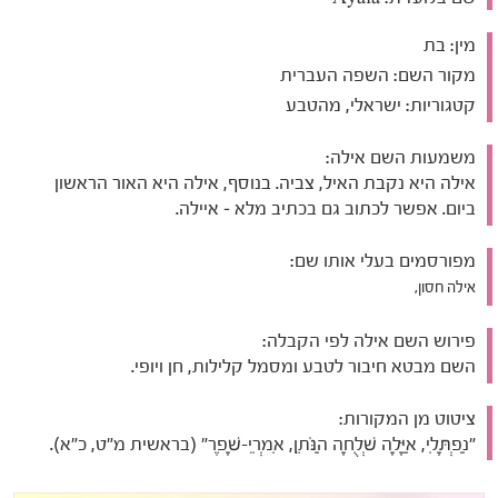
מין:
בת
מקור השם:
השפה העברית
קטגוריות:
ישראלי, מהטבע
משמעות השם אילה:
אילה היא נקבת האיל, צביה. בנוסף, אילה היא האור הראשון
ביום. אפשר לכתוב גם בכתיב מלא – איילה.
מפורסמים בעלי אותו שם:
אילה חסון,
פירוש השם אילה לפי הקבלה:
השם מבטא חיבור לטבע ומסמל קלילות, חן ויופי.
ציטוט מן המקורות:
"נַפְתָּלִי, אַיָּלָה שְׁלֻחָה הַנֹּתֵן, אִמְרֵי-שָׁפֶר" (בראשית מ"ט, כ"א).