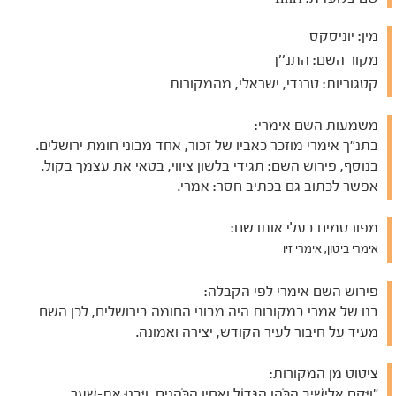
מין:
יוניסקס
מקור השם:
התנ''ך
קטגוריות:
טרנדי, ישראלי, מהמקורות
משמעות השם אימרי:
בתנ"ך אימרי מוזכר כאביו של זכור, אחד מבוני חומת ירושלים.
בנוסף, פירוש השם: תגידי בלשון ציווי, בטאי את עצמך בקול.
אפשר לכתוב גם בכתיב חסר: אמרי.
מפורסמים בעלי אותו שם:
אימרי ביטון, אימרי זיו
פירוש השם אימרי לפי הקבלה:
בנו של אמרי במקורות היה מבוני החומה בירושלים, לכן השם
מעיד על חיבור לעיר הקודש, יצירה ואמונה.
ציטוט מן המקורות:
"וַיָּקָם אֶלְיָשִׁיב הַכֹּהֵן הַגָּדוֹל וְאֶחָיו הַכֹּהֲנִים, וַיִּבְנוּ אֶת-שַׁעַר