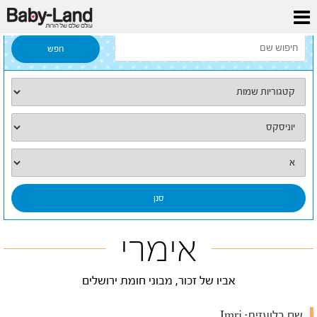
דף הבית
/
כל השמות
/
אימרי
אימרי
אביו של זכור, מבוני חומת ירושלים
שם בלועזית:
Imri