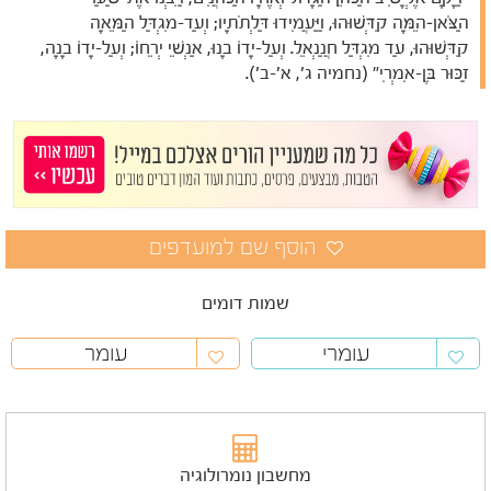
הַצֹּאן–הֵמָּה קִדְּשׁוּהוּ, וַיַּעֲמִידוּ דַּלְתֹתָיו; וְעַד-מִגְדַּל הַמֵּאָה
קִדְּשׁוּהוּ, עַד מִגְדַּל חֲנַנְאֵל. וְעַל-יָדוֹ בָנוּ, אַנְשֵׁי יְרֵחוֹ; וְעַל-יָדוֹ בָנָה,
זַכּוּר בֶּן-אִמְרִי" (נחמיה ג', א'-ב').
שמות דומים
עומרי
עומר
מחשבון נומרולוגיה