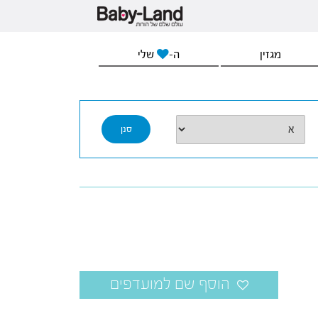
מגזין
ה-
שלי