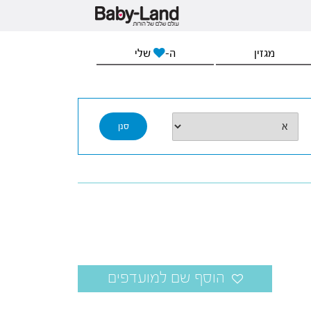
מגזין
ה-
שלי