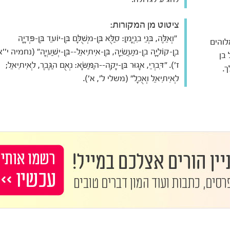
ציטוט מן המקורות:
"וְאֵלֶּה, בְּנֵי בִנְיָמִן: סַלֻּא בֶּן-מְשֻׁלָּם בֶּן-יוֹעֵד בֶּן-פְּדָיָה
לוהים
בֶן-קוֹלָיָה בֶן-מַעֲשֵׂיָה, בֶּן-אִיתִיאֵל--בֶּן-יְשַׁעְיָה" (נחמיה י''א
: 1. איתיאל בן
ז'). "דִּבְרֵי, אָגוּר בִּן-יָקֶה--הַמַּשָּׂא: נְאֻם הַגֶּבֶר, לְאִיתִיאֵל;
לְאִיתִיאֵל וְאֻכָל" (משלי ל', א').