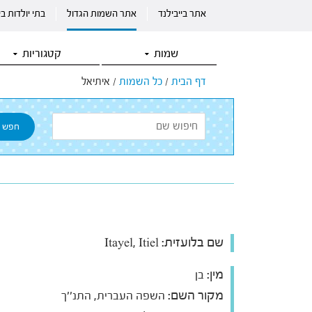
אתר בייבילנד
אתר השמות הגדול
בתי יולדות ב
שמות
קטגוריות
דף הבית
/
כל השמות
/
איתיאל
שם בלועזית:
Itayel, Itiel
מין:
בן
מקור השם:
השפה העברית, התנ''ך