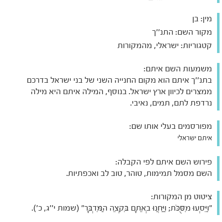
מין:
בן
מקור השם:
התנ''ך
קטגוריות:
ישראלי, מהמקורות
משמעות השם איתם:
בתנ''ך איתם הוא מקום החנייה השני של בני ישראל בדרכם
ממצרים לכיוון ארץ ישראל. בנוסף, המילה איתם היא מילה
נרדפת לתם, תמים, נאיבי.
מפורסמים בעלי אותו שם:
איתם ישראלי
פירוש השם איתם לפי הקבלה:
השם מסמל תמימות, טוהר, טוב לב ואכפתיות.
ציטוט מן המקורות:
"וַיִּסְעוּ מִסֻּכֹּת; וַיַּחֲנוּ בְאֵתָם בִּקְצֵה הַמִּדְבָּר" (שמות י''ג, כ').