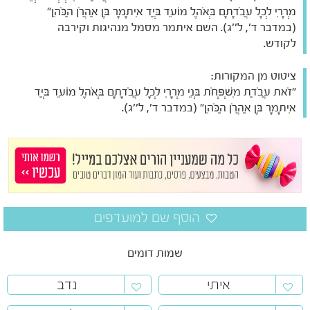
מְרָרִי לְכָל עֲבֹדָתָם בְּאֹהֶל מוֹעֵד בְּיַד אִיתָמָר בֶּן אַהֲרֹן הַכֹּהֵן"
(במדבר ד', ל''ג). השם איתמר מסמל מנהיגות וקירבה
לקודש.
ציטוט מן המקורות:
"זֹאת עֲבֹדַת מִשְׁפְּחֹת בְּנֵי מְרָרִי לְכָל עֲבֹדָתָם בְּאֹהֶל מוֹעֵד בְּיַד
אִיתָמָר בֶּן אַהֲרֹן הַכֹּהֵן" (במדבר ד', ל''ג).
שמות דומים
איתי
נדב