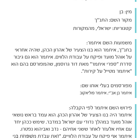
מין:
בן
מקור השם:
התנ''ך
קטגוריות:
ישראלי, מהמקורות
משמעות השם איתמר:
בתנ''ך, איתמר הוא בנו הצעיר של אהרון הכהן, שהיה אחראי
על אוהל מועד ופיקח על עבודת הלווים. איתמר הוא גם גיבור
סדרת "ספרי איתמר" מאת דוד גרוסמן, שהמפורסם בהם הוא
"איתמר מטייל על קירות".
מפורסמים בעלי אותו שם:
איתמר בן אב''י, איתמר פוליאקוב
פירוש השם איתמר לפי הקבלה:
איתמר היה בנו הצעיר של אהרון הכהן. הוא עמד בראש נושאי
אוהל מועד במהלך נדודי עם ישראל במדבר. שימש ככהן יחד
עם אחיו אלעזר לאחר ששני אחיהם - נדב ואביהוא נפטרו.
איתמר אף פיקח על עבודת הלוויים. "זֹאת עֲבֹדַת מִשְׁפְּחֹת בְּנֵי