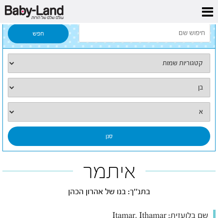
דף הבית
/
כל השמות
/
איתמר
איתמר
בתנ''ך: בנו של אהרון הכהן
שם בלועזית:
Itamar, Ithamar