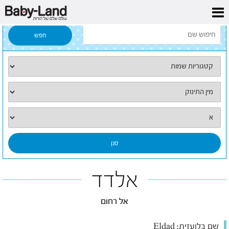
דף הבית
/
כל השמות
/
אלדד
אלדד
אל רחום
שם בלועזית:
Eldad