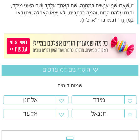
"וַיִּשָּׁאֲרוּ שְׁנֵי-אֲנָשִׁים בַּמַּחֲנֶה, שֵׁם הָאֶחָד אֶלְדָּד וְשֵׁם הַשֵּׁנִי מֵידָד,
וַתָּנַח עֲלֵהֶם הָרוּחַ, וְהֵמָּה בַּכְּתֻבִים, וְלֹא יָצְאוּ הָאֹהֱלָה, וַיִּתְנַבְּאוּ
בַּמַּחֲנֶה" (במדבר י''א, כ''ו).
שמות דומים
מידד
אלחנן
חננאל
אלעד