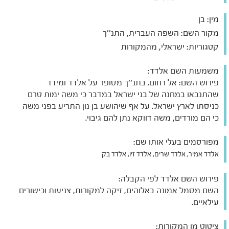
מין:
בן
מקור השם:
השפה העברית, התנ''ך
קטגוריות:
ישראלי, מהמקורות
משמעות השם אלדד:
פירוש השם: אל רחום. בתנ''ך מסופר על אלדד ומידד
שהתנבאו במחנה של בני ישראל במדבר כי משה ימות טרם
כניסתו לארץ ישראל. על אף שיהושע בן נון התריע בפני משה
כי הם מורדים, משה דווקא נתן להם גיבוי.
מפורסמים בעלי אותו שם:
אלדד אמיר, אלדד שרים, אלדד זיו, אלדד בק
פירוש השם אלדד לפי הקבלה:
השם מסמל אמונה באלוהים, זיקה למקורות, צניעות וכישורים
עילאיים.
ציטוט מן המקורות: