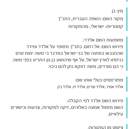
מין:
בן
מקור השם:
השפה העברית, התנ''ך
קטגוריות:
ישראלי, מהמקורות
משמעות השם אלדד:
פירוש השם: אל רחום. בתנ''ך מסופר על אלדד ומידד
שהתנבאו במחנה של בני ישראל במדבר כי משה ימות טרם
כניסתו לארץ ישראל. על אף שיהושע בן נון התריע בפני משה
כי הם מורדים, משה דווקא נתן להם גיבוי.
מפורסמים בעלי אותו שם:
אלדד אמיר, אלדד שרים, אלדד זיו, אלדד בק
פירוש השם אלדד לפי הקבלה:
השם מסמל אמונה באלוהים, זיקה למקורות, צניעות וכישורים
עילאיים.
ציטוט מן המקורות: