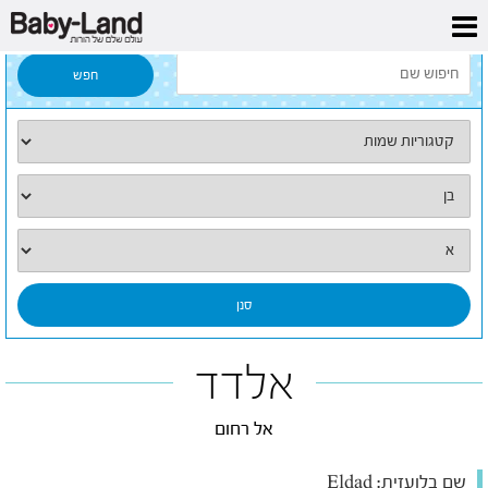
דף הבית
/
כל השמות
/
אלדד
אלדד
אל רחום
שם בלועזית:
Eldad