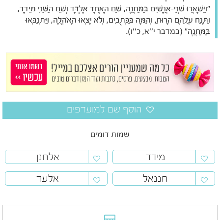
"וַיִּשָּׁאֲרוּ שְׁנֵי-אֲנָשִׁים בַּמַּחֲנֶה, שֵׁם הָאֶחָד אֶלְדָּד וְשֵׁם הַשֵּׁנִי מֵידָד,
וַתָּנַח עֲלֵהֶם הָרוּחַ, וְהֵמָּה בַּכְּתֻבִים, וְלֹא יָצְאוּ הָאֹהֱלָה, וַיִּתְנַבְּאוּ
בַּמַּחֲנֶה" (במדבר י''א, כ''ו).
שמות דומים
מידד
אלחנן
חננאל
אלעד