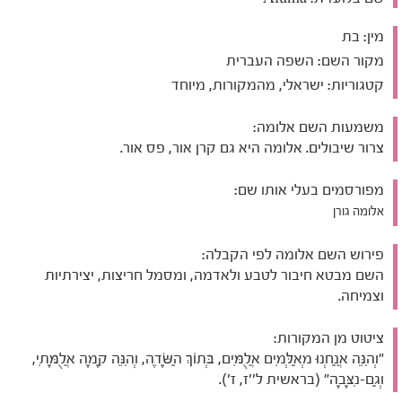
מין:
בת
מקור השם:
השפה העברית
קטגוריות:
ישראלי, מהמקורות, מיוחד
משמעות השם אלומה:
צרור שיבולים. אלומה היא גם קרן אור, פס אור.
מפורסמים בעלי אותו שם:
אלומה גורן
פירוש השם אלומה לפי הקבלה:
השם מבטא חיבור לטבע ולאדמה, ומסמל חריצות, יצירתיות
וצמיחה.
ציטוט מן המקורות:
"וְהִנֵּה אֲנַחְנוּ מְאַלְּמִים אֲלֻמִּים, בְּתוֹךְ הַשָּׂדֶה, וְהִנֵּה קָמָה אֲלֻמָּתִי,
וְגַם-נִצָּבָה" (בראשית ל''ז, ז').