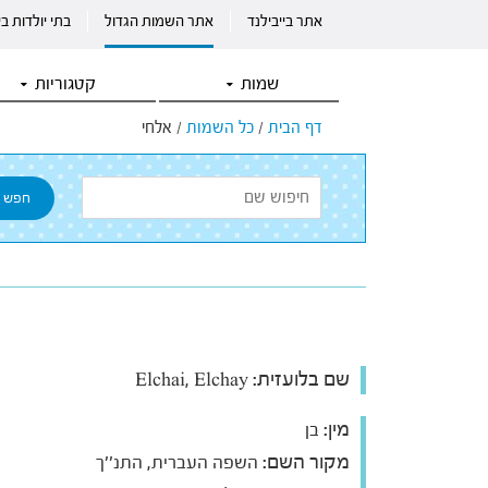
אתר בייבילנד
אתר השמות הגדול
בתי יולדות ב
שמות
קטגוריות
דף הבית
/
כל השמות
/
אלחי
שם בלועזית:
Elchai, Elchay
מין:
בן
מקור השם:
השפה העברית, התנ''ך