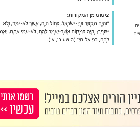
ציטוט מן המקורות:
"וְהָיָה מִסְפַּר בְּנֵי-יִשְׂרָאֵל, כְּחוֹל הַיָּם, אֲשֶׁר לֹא-יִמַּד, וְלֹא
ים
יִסָּפֵר; וְהָיָה בִּמְקוֹם אֲשֶׁר-יֵאָמֵר לָהֶם, לֹא-עַמִּי אַתֶּם, יֵאָמֵ
יים
לָהֶם, בְּנֵי אֵל-חָי" (הושע ב', א').