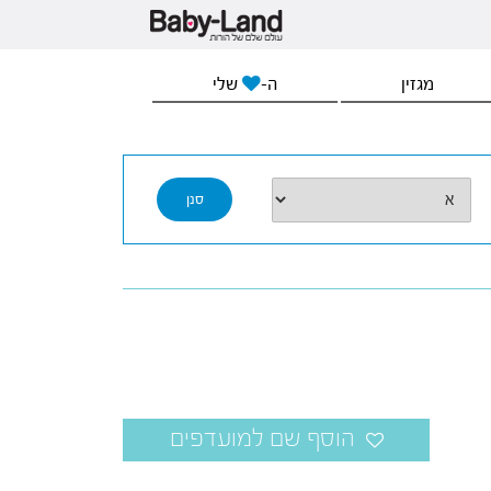
מגזין
ה-
שלי