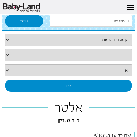
דף הבית
/
כל השמות
/
אלטר
אלטר
ביידיש: זקן
שם בלועזית:
Alter