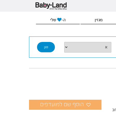
מגזין
ה-
שלי
ב