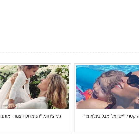
 קסרי: "ישראלי אבל בינלאומי"
ג'ני צ'רווני: "הנומרולוג צמרר אותנו"