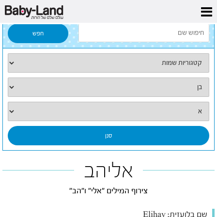
דף הבית
/
כל השמות
/
אליהב
אליהב
צירוף המילים "אלי" ו"הב"
שם בלועזית:
Elihav