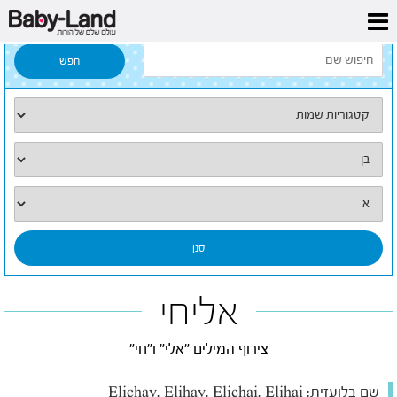
דף הבית
/
כל השמות
/
אליחי
אליחי
צירוף המילים "אלי" ו"חי"
שם בלועזית:
Elichay, Elihay, Elichai, Elihai