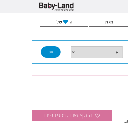
מגזין
ה-
שלי
ב