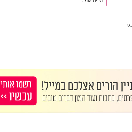
הבינלאומי.
בט