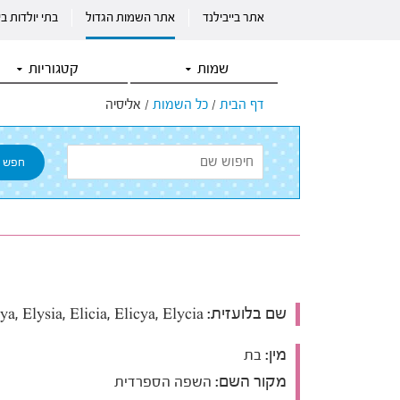
אתר בייבילנד
אתר השמות הגדול
בתי יולדות ב
שמות
קטגוריות
דף הבית
/
כל השמות
/
אליסיה
שם בלועזית:
Elisia, Elisya, Elysia, Elicia, Elicya, Elycia
מין:
בת
מקור השם:
השפה הספרדית